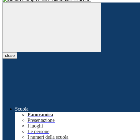
close
Scuola
Panoramica
Presentazione
I luoghi
Le persone
I numeri della scuola