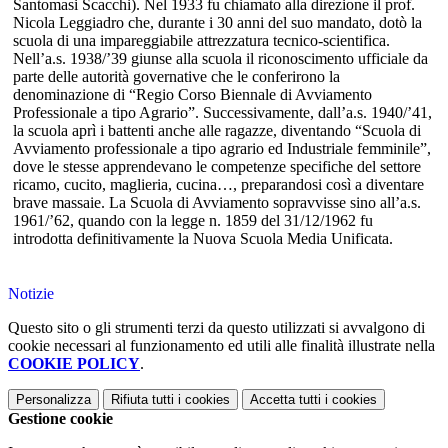
Santomasi Scacchi). Nel 1933 fu chiamato alla direzione il prof.
Nicola Leggiadro che, durante i 30 anni del suo mandato, dotò la
scuola di una impareggiabile attrezzatura tecnico-scientifica.
Nell’a.s. 1938/’39 giunse alla scuola il riconoscimento ufficiale da
parte delle autorità governative che le conferirono la
denominazione di “Regio Corso Biennale di Avviamento
Professionale a tipo Agrario”. Successivamente, dall’a.s. 1940/’41,
la scuola aprì i battenti anche alle ragazze, diventando “Scuola di
Avviamento professionale a tipo agrario ed Industriale femminile”,
dove le stesse apprendevano le competenze specifiche del settore
ricamo, cucito, maglieria, cucina…, preparandosi così a diventare
brave massaie. La Scuola di Avviamento sopravvisse sino all’a.s.
1961/’62, quando con la legge n. 1859 del 31/12/1962 fu
introdotta definitivamente la Nuova Scuola Media Unificata.
Notizie
Questo sito o gli strumenti terzi da questo utilizzati si avvalgono di
cookie necessari al funzionamento ed utili alle finalità illustrate nella
COOKIE POLICY
.
Personalizza
Rifiuta tutti
i cookies
Accetta tutti
i cookies
Gestione cookie