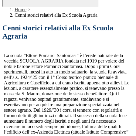
Home
>
Cenni storici relativi alla Ex Scuola Agraria
Cenni storici relativi alla Ex Scuola
Agraria
La scuola “Ettore Pomarici Santomasi” è l’erede naturale della
vecchia SCUOLA
AGRARIA fondata nel 1919 per volere del
nobile barone Ettore Pomarici Santomasi. Dopo i primi Corsi
sperimentali, messi in atto in modo saltuario, la scuola fu avviata
nell’a.s. 1924/’25 con il 1° Corso teorico-pratico biennale di
Agricoltura e Caseificio, a cui erano iscritti appena otto allievi. Le
lezioni, a carattere essenzialmente pratico, si tenevano presso la
masseria S. Mauro, donazione dello stesso benefattore. Qui i
ragazzi venivano ospitati gratuitamente, studiavano e si
esercitavano per acquisire una preparazione specializzata nel
settore agrario. Dal 1929/’30 i corsi si tennero con regolarità e
furono definiti gli indirizzi culturali. Il successo della scuola fece
aumentare il numero degli iscritti e negli anni fu necessario
ricercare in loco sedi sempre più idonee, l’ultima delle quali fu
l’edificio dell’ex-Azienda Elettrica (attuale Istituto Comprensivo”