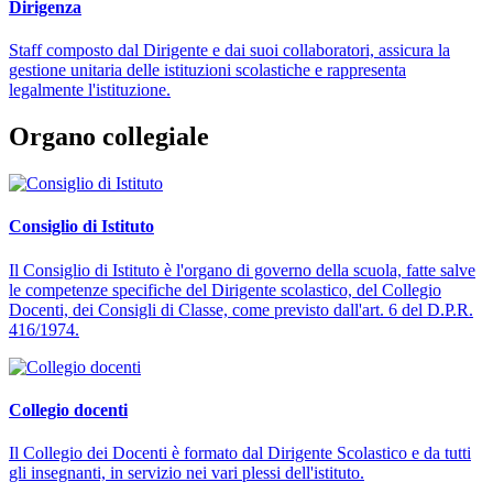
Dirigenza
Staff composto dal Dirigente e dai suoi collaboratori, assicura la
gestione unitaria delle istituzioni scolastiche e rappresenta
legalmente l'istituzione.
Organo collegiale
Consiglio di Istituto
Il Consiglio di Istituto è l'organo di governo della scuola, fatte salve
le competenze specifiche del Dirigente scolastico, del Collegio
Docenti, dei Consigli di Classe, come previsto dall'art. 6 del D.P.R.
416/1974.
Collegio docenti
Il Collegio dei Docenti è formato dal Dirigente Scolastico e da tutti
gli insegnanti, in servizio nei vari plessi dell'istituto.