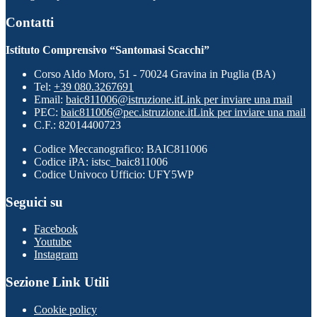
Contatti
Istituto Comprensivo “Santomasi Scacchi”
Corso Aldo Moro, 51 - 70024 Gravina in Puglia (BA)
Tel:
+39 080.3267691
Email:
baic811006@istruzione.it
Link per inviare una mail
PEC:
baic811006@pec.istruzione.it
Link per inviare una mail
C.F.: 82014400723
Codice Meccanografico: BAIC811006
Codice iPA: istsc_baic811006
Codice Univoco Ufficio: UFY5WP
Seguici su
Facebook
Youtube
Instagram
Sezione Link Utili
Cookie policy