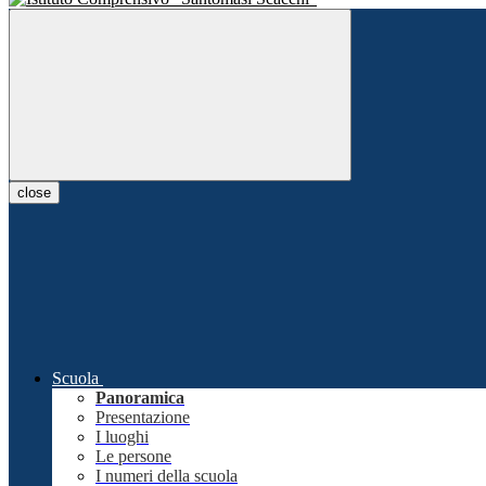
close
Scuola
Panoramica
Presentazione
I luoghi
Le persone
I numeri della scuola