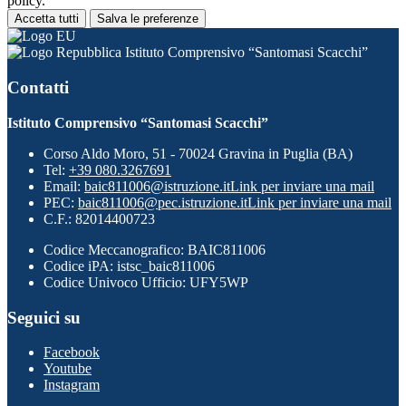
policy.
Accetta tutti
Salva le preferenze
Istituto Comprensivo “Santomasi Scacchi”
Contatti
Istituto Comprensivo “Santomasi Scacchi”
Corso Aldo Moro, 51 - 70024 Gravina in Puglia (BA)
Tel:
+39 080.3267691
Email:
baic811006@istruzione.it
Link per inviare una mail
PEC:
baic811006@pec.istruzione.it
Link per inviare una mail
C.F.: 82014400723
Codice Meccanografico: BAIC811006
Codice iPA: istsc_baic811006
Codice Univoco Ufficio: UFY5WP
Seguici su
Facebook
Youtube
Instagram