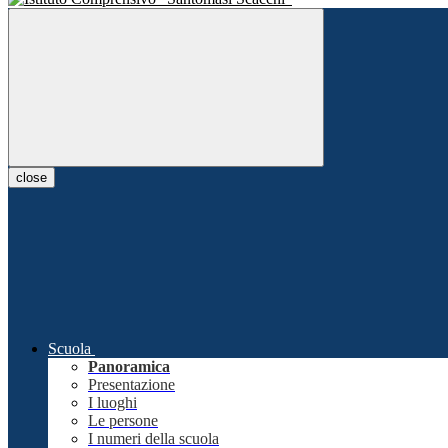
close
Scuola
Panoramica
Presentazione
I luoghi
Le persone
I numeri della scuola