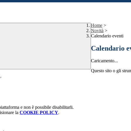
Home
>
Novità
>
Calendario eventi
Calendario e
Caricamento...
Questo sito o gli stru
Y
.
attaforma e non è possibile disabilitarli.
isionare la
COOKIE POLICY
.