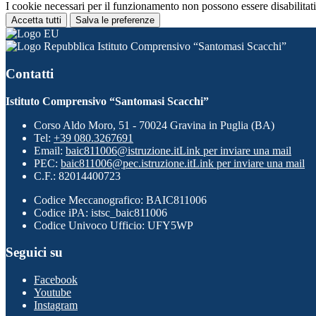
I cookie necessari per il funzionamento non possono essere disabilitati.
Accetta tutti
Salva le preferenze
Istituto Comprensivo “Santomasi Scacchi”
Contatti
Istituto Comprensivo “Santomasi Scacchi”
Corso Aldo Moro, 51 - 70024 Gravina in Puglia (BA)
Tel:
+39 080.3267691
Email:
baic811006@istruzione.it
Link per inviare una mail
PEC:
baic811006@pec.istruzione.it
Link per inviare una mail
C.F.: 82014400723
Codice Meccanografico: BAIC811006
Codice iPA: istsc_baic811006
Codice Univoco Ufficio: UFY5WP
Seguici su
Facebook
Youtube
Instagram