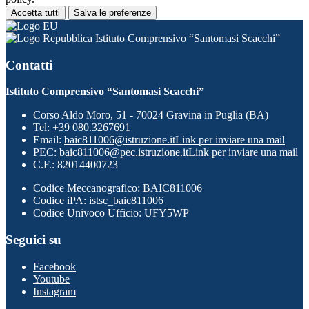
Accetta tutti
Salva le preferenze
Istituto Comprensivo “Santomasi Scacchi”
Contatti
Istituto Comprensivo “Santomasi Scacchi”
Corso Aldo Moro, 51 - 70024 Gravina in Puglia (BA)
Tel:
+39 080.3267691
Email:
baic811006@istruzione.it
Link per inviare una mail
PEC:
baic811006@pec.istruzione.it
Link per inviare una mail
C.F.: 82014400723
Codice Meccanografico: BAIC811006
Codice iPA: istsc_baic811006
Codice Univoco Ufficio: UFY5WP
Seguici su
Facebook
Youtube
Instagram