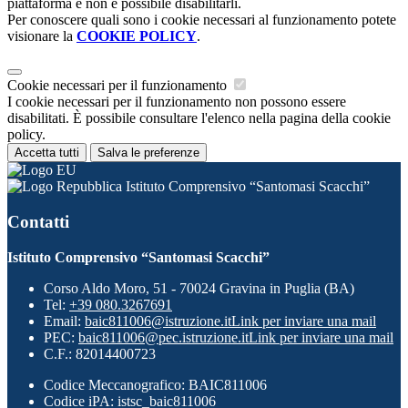
piattaforma e non è possibile disabilitarli.
Per conoscere quali sono i cookie necessari al funzionamento potete
visionare la
COOKIE POLICY
.
Cookie necessari per il funzionamento
I cookie necessari per il funzionamento non possono essere
disabilitati. È possibile consultare l'elenco nella pagina della cookie
policy.
Accetta tutti
Salva le preferenze
Istituto Comprensivo “Santomasi Scacchi”
Contatti
Istituto Comprensivo “Santomasi Scacchi”
Corso Aldo Moro, 51 - 70024 Gravina in Puglia (BA)
Tel:
+39 080.3267691
Email:
baic811006@istruzione.it
Link per inviare una mail
PEC:
baic811006@pec.istruzione.it
Link per inviare una mail
C.F.: 82014400723
Codice Meccanografico: BAIC811006
Codice iPA: istsc_baic811006