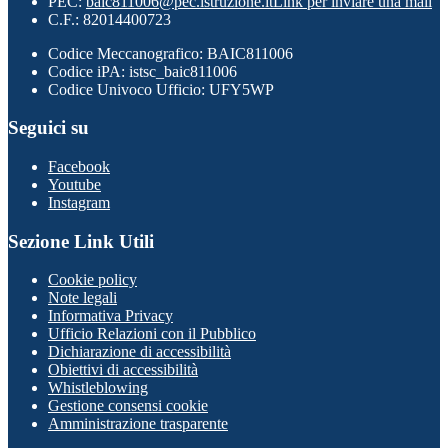
PEC:
baic811006@pec.istruzione.it
Link per inviare una mail
C.F.: 82014400723
Codice Meccanografico: BAIC811006
Codice iPA: istsc_baic811006
Codice Univoco Ufficio: UFY5WP
Seguici su
Facebook
Youtube
Instagram
Sezione Link Utili
Cookie policy
Note legali
Informativa Privacy
Ufficio Relazioni con il Pubblico
Dichiarazione di accessibilità
Obiettivi di accessibilità
Whistleblowing
Gestione consensi cookie
Amministrazione trasparente