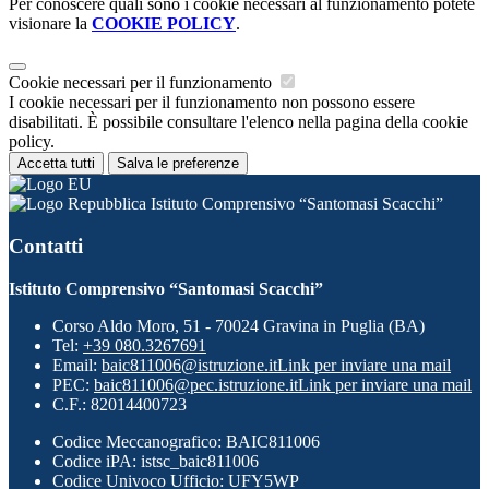
Per conoscere quali sono i cookie necessari al funzionamento potete
visionare la
COOKIE POLICY
.
Cookie necessari per il funzionamento
I cookie necessari per il funzionamento non possono essere
disabilitati. È possibile consultare l'elenco nella pagina della cookie
policy.
Accetta tutti
Salva le preferenze
Istituto Comprensivo “Santomasi Scacchi”
Contatti
Istituto Comprensivo “Santomasi Scacchi”
Corso Aldo Moro, 51 - 70024 Gravina in Puglia (BA)
Tel:
+39 080.3267691
Email:
baic811006@istruzione.it
Link per inviare una mail
PEC:
baic811006@pec.istruzione.it
Link per inviare una mail
C.F.: 82014400723
Codice Meccanografico: BAIC811006
Codice iPA: istsc_baic811006
Codice Univoco Ufficio: UFY5WP