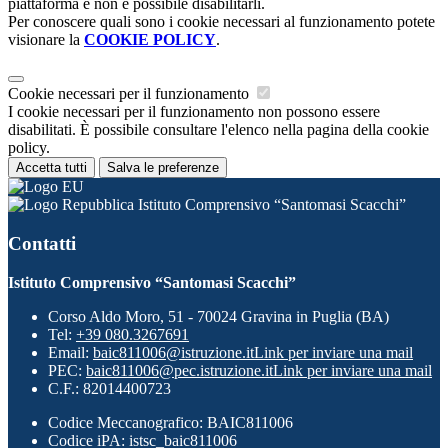
piattaforma e non è possibile disabilitarli.
Per conoscere quali sono i cookie necessari al funzionamento potete
visionare la
COOKIE POLICY
.
Cookie necessari per il funzionamento
I cookie necessari per il funzionamento non possono essere
disabilitati. È possibile consultare l'elenco nella pagina della cookie
policy.
Accetta tutti
Salva le preferenze
Istituto Comprensivo “Santomasi Scacchi”
Contatti
Istituto Comprensivo “Santomasi Scacchi”
Corso Aldo Moro, 51 - 70024 Gravina in Puglia (BA)
Tel:
+39 080.3267691
Email:
baic811006@istruzione.it
Link per inviare una mail
PEC:
baic811006@pec.istruzione.it
Link per inviare una mail
C.F.: 82014400723
Codice Meccanografico: BAIC811006
Codice iPA: istsc_baic811006