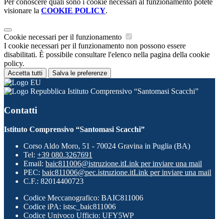
Per conoscere quali sono i cookie necessari al funzionamento potete
visionare la
COOKIE POLICY
.
Cookie necessari per il funzionamento
I cookie necessari per il funzionamento non possono essere
disabilitati. È possibile consultare l'elenco nella pagina della cookie
policy.
Accetta tutti
Salva le preferenze
Istituto Comprensivo “Santomasi Scacchi”
Contatti
Istituto Comprensivo “Santomasi Scacchi”
Corso Aldo Moro, 51 - 70024 Gravina in Puglia (BA)
Tel:
+39 080.3267691
Email:
baic811006@istruzione.it
Link per inviare una mail
PEC:
baic811006@pec.istruzione.it
Link per inviare una mail
C.F.: 82014400723
Codice Meccanografico: BAIC811006
Codice iPA: istsc_baic811006
Codice Univoco Ufficio: UFY5WP