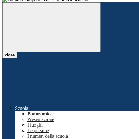
close
Scuola
Panoramica
Presentazione
I luoghi
Le persone
I numeri della scuola