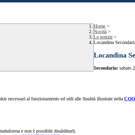
Home
>
Novità
>
Le notizie
>
Locandina Secondari
Locandina Se
Secondaria:
sabato 2
kie necessari al funzionamento ed utili alle finalità illustrate nella
COO
attaforma e non è possibile disabilitarli.