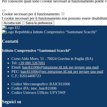
Per conoscere quali sono i cookie necessari al funzionamento potete v
Cookie necessari per il funzionamento
I cookie necessari per il funzionamento non possono essere disabilitati.
Accetta tutti
Salva le preferenze
Istituto Comprensivo “Santomasi Scacchi”
Contatti
Istituto Comprensivo “Santomasi Scacchi”
Corso Aldo Moro, 51 - 70024 Gravina in Puglia (BA)
Tel:
+39 080.3267691
Email:
baic811006@istruzione.it
Link per inviare una mail
PEC:
baic811006@pec.istruzione.it
Link per inviare una mail
C.F.: 82014400723
Codice Meccanografico: BAIC811006
Codice iPA: istsc_baic811006
Codice Univoco Ufficio: UFY5WP
Seguici su