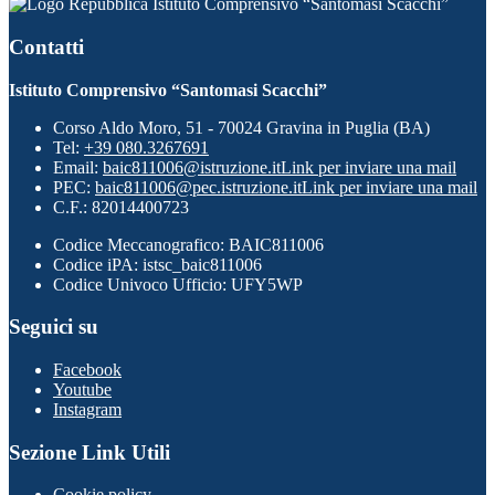
Istituto Comprensivo “Santomasi Scacchi”
Contatti
Istituto Comprensivo “Santomasi Scacchi”
Corso Aldo Moro, 51 - 70024 Gravina in Puglia (BA)
Tel:
+39 080.3267691
Email:
baic811006@istruzione.it
Link per inviare una mail
PEC:
baic811006@pec.istruzione.it
Link per inviare una mail
C.F.: 82014400723
Codice Meccanografico: BAIC811006
Codice iPA: istsc_baic811006
Codice Univoco Ufficio: UFY5WP
Seguici su
Facebook
Youtube
Instagram
Sezione Link Utili
Cookie policy