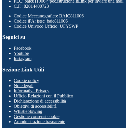
PEC:
baic811006@pec.istruzione.it
Link per inviare una mail
C.F.: 82014400723
Codice Meccanografico: BAIC811006
Codice iPA: istsc_baic811006
Codice Univoco Ufficio: UFY5WP
Seguici su
Facebook
Youtube
Instagram
Sezione Link Utili
Cookie policy
Note legali
Informativa Privacy
Ufficio Relazioni con il Pubblico
Dichiarazione di accessibilità
Obiettivi di accessibilità
Whistleblowing
Gestione consensi cookie
Amministrazione trasparente