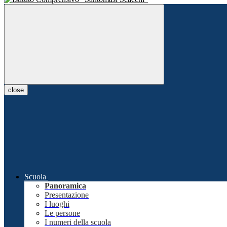
close
Scuola
Panoramica
Presentazione
I luoghi
Le persone
I numeri della scuola