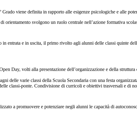
Grado viene definita in rapporto alle esigenze psicologiche e alle potenz
 di orientamento svolgono un ruolo centrale nell’azione formativa scolast
n entrata e in uscita, il primo rivolto agli alunni delle classi quinte dell
l’Open Day, volti alla presentazione dell’organizzazione e della struttur
agni delle varie classi della Scuola Secondaria con una festa organizzata 
delle classi-ponte. Condivisione di curricoli e obiettivi trasversali e di not
lizzato a promuovere e potenziare negli alunni le capacità di autoconosce