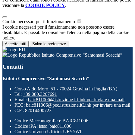
visionare la
COOKIE POLICY
.
Cookie necessari per il funzionamento
I cookie necessari per il funzionamento non possono essere
disabilitati. È possibile consultare l'elenco nella pagina della cookie
policy.
Accetta tutti
Salva le preferenze
Istituto Comprensivo “Santomasi Scacchi”
Contatti
Istituto Comprensivo “Santomasi Scacchi”
Corso Aldo Moro, 51 - 70024 Gravina in Puglia (BA)
Tel:
+39 080.3267691
Email:
baic811006@istruzione.it
Link per inviare una mail
PEC:
baic811006@pec.istruzione.it
Link per inviare una mail
C.F.: 82014400723
Codice Meccanografico: BAIC811006
Codice iPA: istsc_baic811006
Codice Univoco Ufficio: UFY5WP