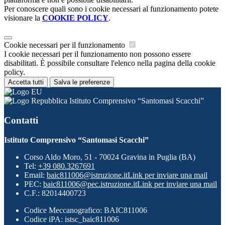
Per conoscere quali sono i cookie necessari al funzionamento potete
visionare la
COOKIE POLICY
.
Cookie necessari per il funzionamento
I cookie necessari per il funzionamento non possono essere
disabilitati. È possibile consultare l'elenco nella pagina della cookie
policy.
Accetta tutti
Salva le preferenze
Istituto Comprensivo “Santomasi Scacchi”
Contatti
Istituto Comprensivo “Santomasi Scacchi”
Corso Aldo Moro, 51 - 70024 Gravina in Puglia (BA)
Tel:
+39 080.3267691
Email:
baic811006@istruzione.it
Link per inviare una mail
PEC:
baic811006@pec.istruzione.it
Link per inviare una mail
C.F.: 82014400723
Codice Meccanografico: BAIC811006
Codice iPA: istsc_baic811006