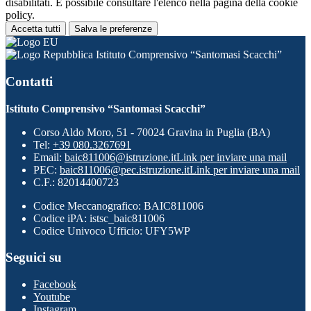
disabilitati. È possibile consultare l'elenco nella pagina della cookie
policy.
Accetta tutti
Salva le preferenze
Istituto Comprensivo “Santomasi Scacchi”
Contatti
Istituto Comprensivo “Santomasi Scacchi”
Corso Aldo Moro, 51 - 70024 Gravina in Puglia (BA)
Tel:
+39 080.3267691
Email:
baic811006@istruzione.it
Link per inviare una mail
PEC:
baic811006@pec.istruzione.it
Link per inviare una mail
C.F.: 82014400723
Codice Meccanografico: BAIC811006
Codice iPA: istsc_baic811006
Codice Univoco Ufficio: UFY5WP
Seguici su
Facebook
Youtube
Instagram