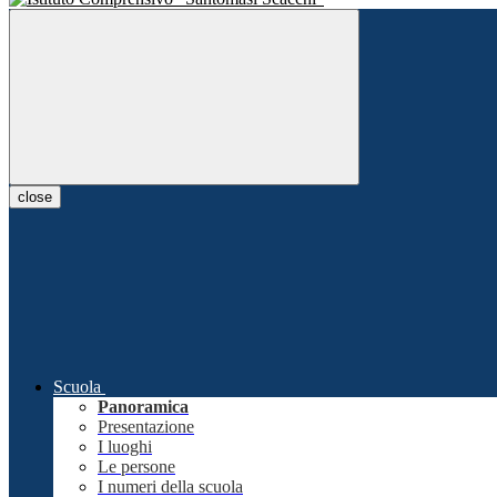
close
Scuola
Panoramica
Presentazione
I luoghi
Le persone
I numeri della scuola