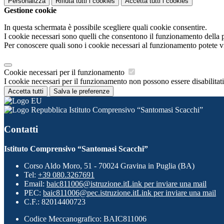
Personalizza
Rifiuta tutti
i cookies
Accetta tutti
i cookies
Gestione cookie
In questa schermata è possibile scegliere quali cookie consentire.
I cookie necessari sono quelli che consentono il funzionamento della pi
Per conoscere quali sono i cookie necessari al funzionamento potete v
Cookie necessari per il funzionamento
I cookie necessari per il funzionamento non possono essere disabilitati.
Accetta tutti
Salva le preferenze
Istituto Comprensivo “Santomasi Scacchi”
Contatti
Istituto Comprensivo “Santomasi Scacchi”
Corso Aldo Moro, 51 - 70024 Gravina in Puglia (BA)
Tel:
+39 080.3267691
Email:
baic811006@istruzione.it
Link per inviare una mail
PEC:
baic811006@pec.istruzione.it
Link per inviare una mail
C.F.: 82014400723
Codice Meccanografico: BAIC811006