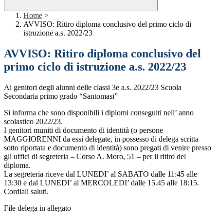
Home
>
AVVISO: Ritiro diploma conclusivo del primo ciclo di
istruzione a.s. 2022/23
AVVISO: Ritiro diploma conclusivo del
primo ciclo di istruzione a.s. 2022/23
Ai genitori degli alunni delle classi 3
e
a.s. 2022/23 Scuola
Secondaria primo grado
“
Santomasi
”
Si informa che sono disponibili i diplomi conseguiti
nell’
anno
scolastico 2022/23.
I genitori muniti di documento di identità (o persone
MAGGIORENNI da essi delegate, in possesso di delega scritta
sotto riportata e documento di identità) sono pregati di venire presso
gli uffici di segreteria
–
Corso A. Moro, 51
–
per il ritiro del
diploma.
La segreteria riceve dal
LUNEDI’
al SABATO dalle 11:45 alle
13:30 e dal
LUNEDI’
al MERCOL
EDI’
dalle 15.45 alle 18:15.
Cordiali saluti.
File delega in allegato