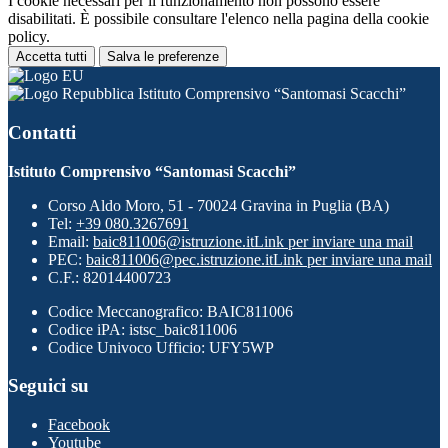
I cookie necessari per il funzionamento non possono essere
disabilitati. È possibile consultare l'elenco nella pagina della cookie
policy.
Accetta tutti
Salva le preferenze
Istituto Comprensivo “Santomasi Scacchi”
Contatti
Istituto Comprensivo “Santomasi Scacchi”
Corso Aldo Moro, 51 - 70024 Gravina in Puglia (BA)
Tel:
+39 080.3267691
Email:
baic811006@istruzione.it
Link per inviare una mail
PEC:
baic811006@pec.istruzione.it
Link per inviare una mail
C.F.: 82014400723
Codice Meccanografico: BAIC811006
Codice iPA: istsc_baic811006
Codice Univoco Ufficio: UFY5WP
Seguici su
Facebook
Youtube