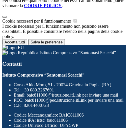
Per conoscere quali sono i cookie necessari al funzionamento potete
visionare la
COOKIE POLICY
.
Cookie necessari per il funzionamento
I cookie necessari per il funzionamento non possono essere
disabilitati. È possibile consultare l'elenco nella pagina della cookie
policy.
Accetta tutti
Salva le preferenze
Istituto Comprensivo “Santomasi Scacchi”
Contatti
Istituto Comprensivo “Santomasi Scacchi”
Corso Aldo Moro, 51 - 70024 Gravina in Puglia (BA)
Tel:
+39 080.3267691
Email:
baic811006@istruzione.it
Link per inviare una mail
PEC:
baic811006@pec.istruzione.it
Link per inviare una mail
C.F.: 82014400723
Codice Meccanografico: BAIC811006
Codice iPA: istsc_baic811006
Codice Univoco Ufficio: UFY5WP