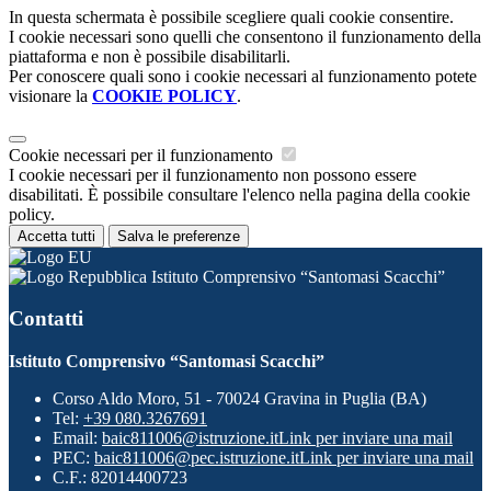
In questa schermata è possibile scegliere quali cookie consentire.
I cookie necessari sono quelli che consentono il funzionamento della
piattaforma e non è possibile disabilitarli.
Per conoscere quali sono i cookie necessari al funzionamento potete
visionare la
COOKIE POLICY
.
Cookie necessari per il funzionamento
I cookie necessari per il funzionamento non possono essere
disabilitati. È possibile consultare l'elenco nella pagina della cookie
policy.
Accetta tutti
Salva le preferenze
Istituto Comprensivo “Santomasi Scacchi”
Contatti
Istituto Comprensivo “Santomasi Scacchi”
Corso Aldo Moro, 51 - 70024 Gravina in Puglia (BA)
Tel:
+39 080.3267691
Email:
baic811006@istruzione.it
Link per inviare una mail
PEC:
baic811006@pec.istruzione.it
Link per inviare una mail
C.F.: 82014400723