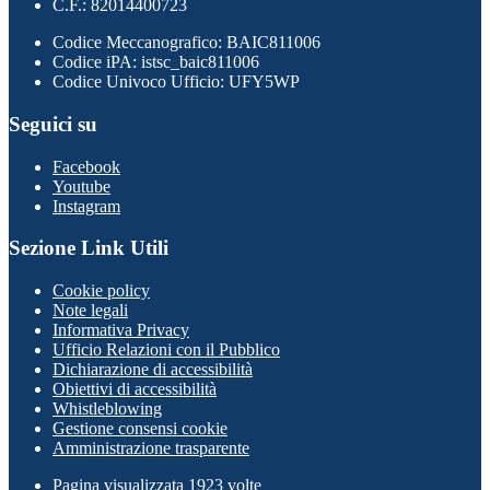
C.F.: 82014400723
Codice Meccanografico: BAIC811006
Codice iPA: istsc_baic811006
Codice Univoco Ufficio: UFY5WP
Seguici su
Facebook
Youtube
Instagram
Sezione Link Utili
Cookie policy
Note legali
Informativa Privacy
Ufficio Relazioni con il Pubblico
Dichiarazione di accessibilità
Obiettivi di accessibilità
Whistleblowing
Gestione consensi cookie
Amministrazione trasparente
Pagina visualizzata
1923
volte