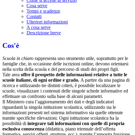
Come si accede al servizio
Cosa serve
Tempi e scadenze
Contatti
Ulteriori informazioni
A cosa serve
Descrizione breve
Cos'è
Scuola in chiaro
rappresenta uno strumento utile, soprattutto per le
famiglie che, in occasione delle iscrizioni online, devono orientarsi
nella scelta della scuola e del percorso di studi dei propri figli.
Tale area
offre il prospetto delle informazioni relative a tutte le
scuole italiane, di ogni ordine e grado.
A partire da una pagina di
ricerca e utilizzando tre distinti criteri, è possibile localizzare le
scuole, visualizzare i contenuti delle singole schede informative ed
effettuare un confronto sulla base di alcuni parametri.
Il Ministero cura l’aggiornamento dei dati e degli indicatori
riguardanti la singola istituzione scolastica, utilizzando sia le
informazioni presenti nel sistema informativo sia quelle ottenute
tramite specifiche rilevazioni.
Ogni istituzione scolastica ha la
possibilità di
integrare tali informazioni con quelle di propria
esclusiva conoscenza
(didattica, piano triennale dell’offerta
formativa, servizi offerti, strutture, ecc.), tramite l’apposita funzione