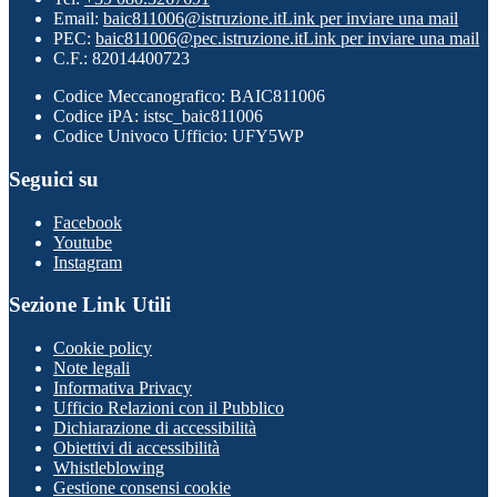
Email:
baic811006@istruzione.it
Link per inviare una mail
PEC:
baic811006@pec.istruzione.it
Link per inviare una mail
C.F.: 82014400723
Codice Meccanografico: BAIC811006
Codice iPA: istsc_baic811006
Codice Univoco Ufficio: UFY5WP
Seguici su
Facebook
Youtube
Instagram
Sezione Link Utili
Cookie policy
Note legali
Informativa Privacy
Ufficio Relazioni con il Pubblico
Dichiarazione di accessibilità
Obiettivi di accessibilità
Whistleblowing
Gestione consensi cookie