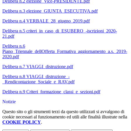
Delibera n.2 elezione_Vice-PRESIDENTE.pdf
Delibera n.3 elezione_GIUNTA_ESECUTIVA.pdf
Delibera n.4 VERBALE_28_giugno_2019.pdf
Delibera n.5 criteri_in_caso_di_ESUBERO_-iscrizioni_2020-
21.pdf
Delibera n.6
Piano_Triennale_dellOfferta_Formativa_aggiornamento_a.s._2019-
2020.pdf
Delibera n.7 VIAGGI_distruzione.pdf
Delibera n.8 VIAGGI_distruzione_-
_Rendicontazione_Sociale_e_RAV.pdf
Delibera n.9 Criteri_formazione_classi_e_sezioni.pdf
Notizie
Questo sito o gli strumenti terzi da questo utilizzati si avvalgono di
cookie necessari al funzionamento ed utili alle finalità illustrate nella
COOKIE POLICY
.