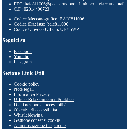
PEC:
baic811006@pec.istruzione.it
Link per inviare una mail
C.F.: 82014400723
Codice Meccanografico: BAIC811006
Codice iPA: istsc_baic811006
Codice Univoco Ufficio: UFY5WP
Seguici su
Facebook
Youtube
Instagram
Sezione Link Utili
Cookie policy
Note legali
Informativa Privacy
Ufficio Relazioni con il Pubblico
Dichiarazione di accessibilità
Obiettivi di accessibilità
Whistleblowing
Gestione consensi cookie
Amministrazione trasparente