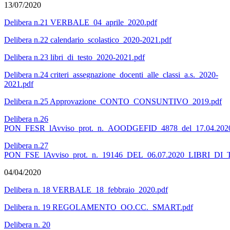
13/07/2020
Delibera n.21 VERBALE_04_aprile_2020.pdf
Delibera n.22 calendario_scolastico_2020-2021.pdf
Delibera n.23 libri_di_testo_2020-2021.pdf
Delibera n.24 criteri_assegnazione_docenti_alle_classi_a.s._2020-
2021.pdf
Delibera n.25 Approvazione_CONTO_CONSUNTIVO_2019.pdf
Delibera n.26
PON_FESR_lAvviso_prot._n._AOODGEFID_4878_del_17.04.2020
Delibera n.27
PON_FSE_lAvviso_prot._n._19146_DEL_06.07.2020_LIBRI_DI
04/04/2020
Delibera n. 18 VERBALE_18_febbraio_2020.pdf
Delibera n. 19 REGOLAMENTO_OO.CC._SMART.pdf
Delibera n. 20