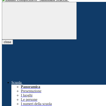
close
Scuola
Panoramica
Presentazione
I luoghi
Le persone
I numeri della scuola