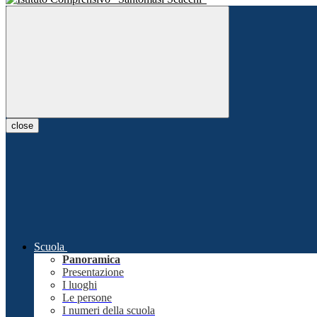
close
Scuola
Panoramica
Presentazione
I luoghi
Le persone
I numeri della scuola