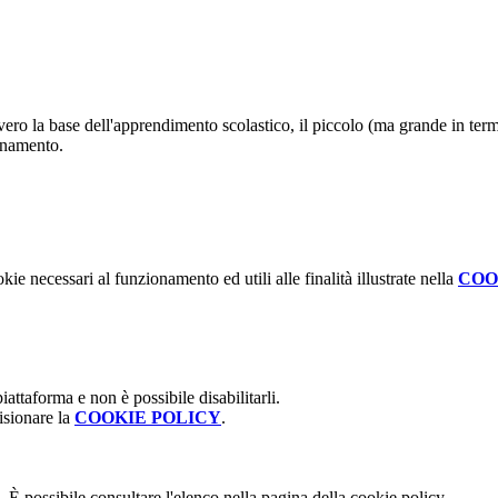
vero la base dell'apprendimento scolastico, il piccolo (ma grande in t
egnamento.
kie necessari al funzionamento ed utili alle finalità illustrate nella
COO
attaforma e non è possibile disabilitarli.
isionare la
COOKIE POLICY
.
 È possibile consultare l'elenco nella pagina della cookie policy.