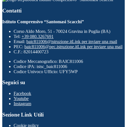
Contatti
Istituto Comprensivo “Santomasi Scacchi”
Corso Aldo Moro, 51 - 70024 Gravina in Puglia (BA)
Tel:
+39 080.3267691
Email:
baic811006@istruzione.it
Link per inviare una mail
PEC:
baic811006@pec.istruzione.it
Link per inviare una mail
C.F.: 82014400723
Codice Meccanografico: BAIC811006
Codice iPA: istsc_baic811006
Codice Univoco Ufficio: UFY5WP
Seguici su
Facebook
Youtube
Instagram
Sezione Link Utili
Cookie policy