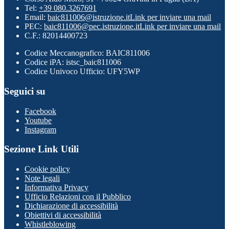
Tel:
+39 080.3267691
Email:
baic811006@istruzione.it
Link per inviare una mail
PEC:
baic811006@pec.istruzione.it
Link per inviare una mail
C.F.: 82014400723
Codice Meccanografico: BAIC811006
Codice iPA: istsc_baic811006
Codice Univoco Ufficio: UFY5WP
Seguici su
Facebook
Youtube
Instagram
Sezione Link Utili
Cookie policy
Note legali
Informativa Privacy
Ufficio Relazioni con il Pubblico
Dichiarazione di accessibilità
Obiettivi di accessibilità
Whistleblowing